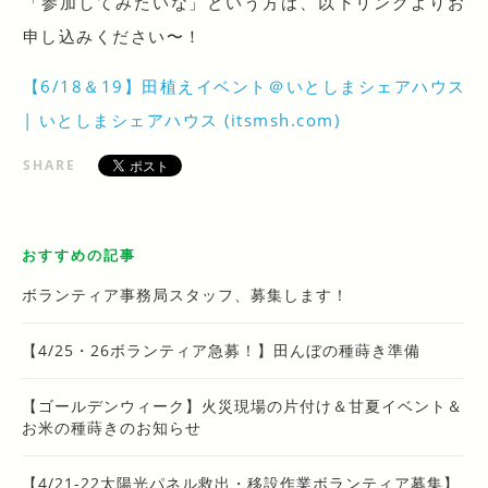
「参加してみたいな」という方は、以下リンクよりお
申し込みください〜！
【6/18＆19】田植えイベント＠いとしまシェアハウス
| いとしまシェアハウス (itsmsh.com)
SHARE
おすすめの記事
ボランティア事務局スタッフ、募集します！
【4/25・26ボランティア急募！】田んぼの種蒔き準備
【ゴールデンウィーク】火災現場の片付け＆甘夏イベント＆
お米の種蒔きのお知らせ
【4/21-22太陽光パネル救出・移設作業ボランティア募集】