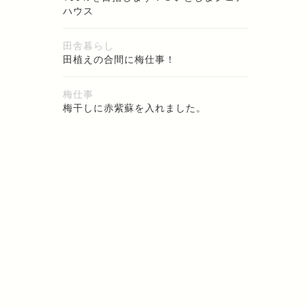
ハウス
田舎暮らし
田植えの合間に梅仕事！
梅仕事
梅干しに赤紫蘇を入れました。