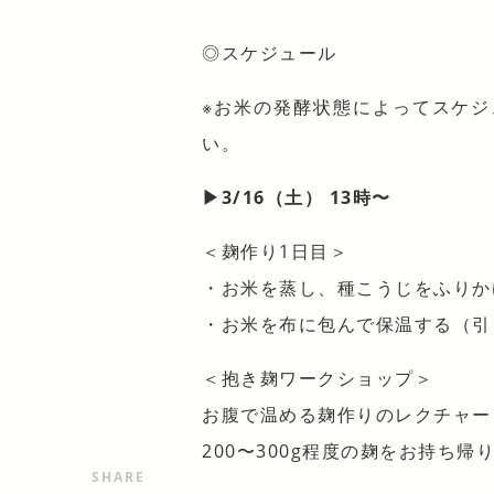
◎スケジュール
※お米の発酵状態によってスケ
い。
▶︎3/16（土） 13時〜
＜麹作り1日目＞
・お米を蒸し、種こうじをふりか
・お米を布に包んで保温する（引
＜抱き麹ワークショップ＞
お腹で温める麹作りのレクチャー
200〜300g程度の麹をお持ち帰
SHARE