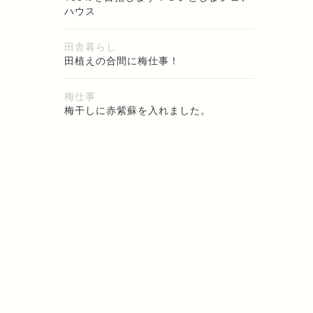
ハウス
田舎暮らし
田植えの合間に梅仕事！
梅仕事
梅干しに赤紫蘇を入れました。