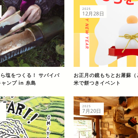
2025
12月28日
ら塩をつくる！ サバイバ
お正月の鏡もちとお屠蘇（
ャンプ in 糸島
米で餅つきイベント
2025
7月20日