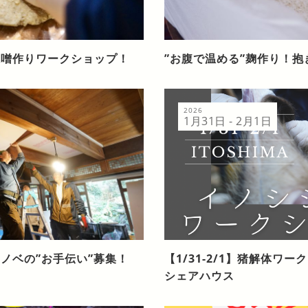
味噌作りワークショップ！
”お腹で温める”麹作り！
2026
1月31日 - 2月1日
ノベの”お手伝い”募集！
【1/31-2/1】猪解体ワー
シェアハウス