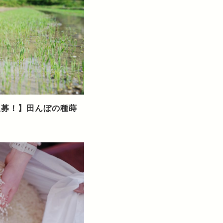
ア急募！】田んぼの種蒔