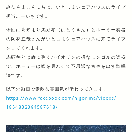
みなさまこんにちは。いとしまシェアハウスのライブ
担当
こーいちです。
今回は高知より馬頭琴（ばとうきん）とホーミー奏者
の岡
林立哉さんがいとしまシェアハウスに来てライブ
をしてく
れます。
馬頭琴とは縦に弾くバイオリンの様なモンゴルの楽器
で、
ホーミーは喉を震わせて不思議な音色を出す歌唱
法です。
以下の動画で素敵な雰囲気が伝わってきます。
https://www.facebook.com/
nigorime/videos/
1854832384587618/