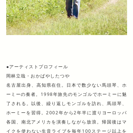
●アーティストプロフィール
岡林立哉・おかばやしたつや
名古屋出身、高知県在住。日本で数少ない馬頭琴、ホ
ーミ
ーの奏者。1998年旅先のモンゴルでホーミーに魅
了さ
れる。以後、繰り返しモンゴルを訪れ、馬頭琴、
ホーミー
を習得。2002年から2年半に渡りヨーロッパ
各国、南
北アメリカを演奏しながら放浪。帰国後はマ
イクを使わな
い生音ライブを毎年100ステージ以上を