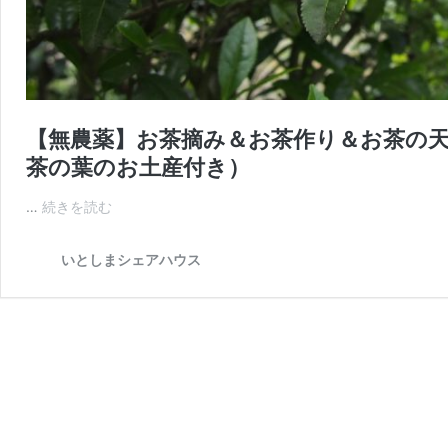
【無農薬】お茶摘み＆お茶作り＆お茶の
茶の葉のお土産付き）
【無
…
続きを読む
農
薬】
いとしまシェアハウス
お
茶
摘
み
＆
お
茶
作
り