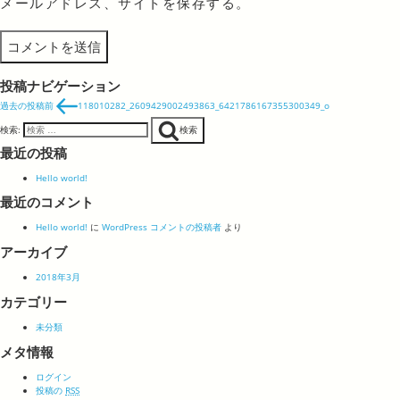
メールアドレス、サイトを保存する。
投稿ナビゲーション
過去の投稿
前
118010282_2609429002493863_6421786167355300349_o
検索:
検索
最近の投稿
Hello world!
最近のコメント
Hello world!
に
WordPress コメントの投稿者
より
アーカイブ
2018年3月
カテゴリー
未分類
メタ情報
ログイン
投稿の
RSS