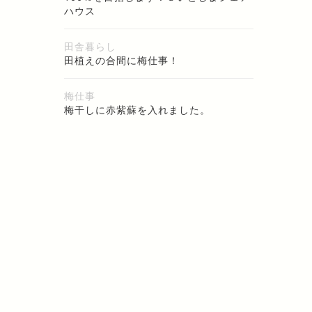
ハウス
田舎暮らし
田植えの合間に梅仕事！
梅仕事
梅干しに赤紫蘇を入れました。