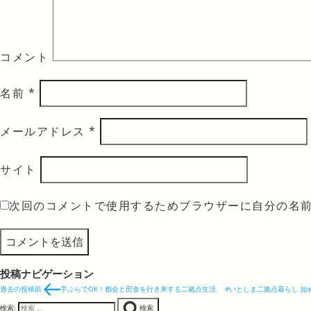
コメント
名前
*
メールアドレス
*
サイト
次回のコメントで使用するためブラウザーに自分の名
投稿ナビゲーション
過去の投稿
前
手ぶらでOK！都会と田舎を行き来する二拠点生活、 #いとしま二拠点暮らし 始
検索:
検索