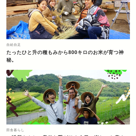
自給自足
たったひと升の種もみから800キロのお米が育つ神
秘。
田舎暮らし