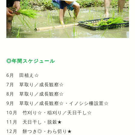
◎年間スケジュール
6月 田植え☆
7月 草取り／成長観察☆
8月 草取り／成長観察☆
9月 草取り／成長観察☆・イノシシ柵設置☆
10月 竹刈り☆・稲刈り／天日干し☆
11月 天日干し・脱穀★
12月 餅つき◎・わら切り★