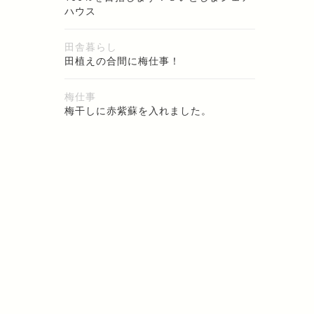
ハウス
田舎暮らし
田植えの合間に梅仕事！
梅仕事
梅干しに赤紫蘇を入れました。