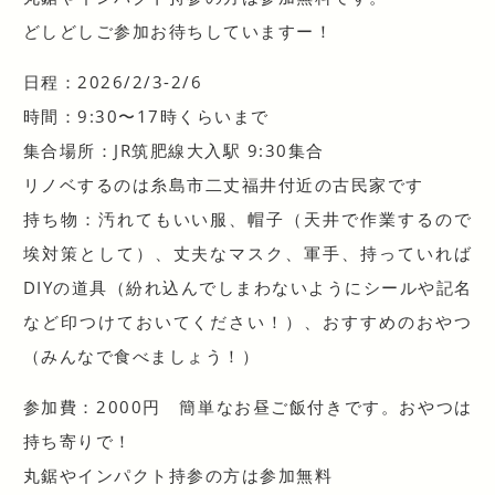
どしどしご参加お待ちしていますー！
日程：2026/2/3-2/6
時間：9:30〜17時くらいまで
集合場所：JR筑肥線大入駅 9:30集合
リノベするのは糸島市二丈福井付近の古民家です
持ち物：汚れてもいい服、帽子（天井で作業するので
埃対策として）、丈夫なマスク、軍手、持っていれば
DIYの道具（紛れ込んでしまわないようにシールや記名
など印つけておいてください！）、おすすめのおやつ
（みんなで食べましょう！）
参加費：2000円 簡単なお昼ご飯付きです。おやつは
持ち寄りで！
丸鋸やインパクト持参の方は参加無料