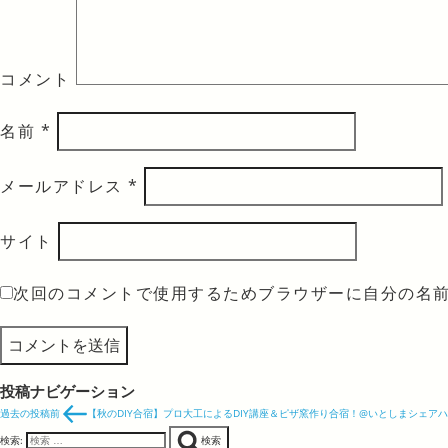
コメント
名前
*
メールアドレス
*
サイト
次回のコメントで使用するためブラウザーに自分の名
投稿ナビゲーション
過去の投稿
前
【秋のDIY合宿】プロ大工によるDIY講座＆ピザ窯作り合宿！@いとしまシェア
検索:
検索