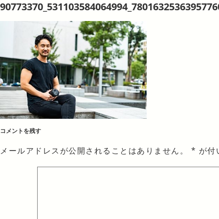
90773370_531103584064994_7801632536395776
コメントを残す
メールアドレスが公開されることはありません。
*
が付